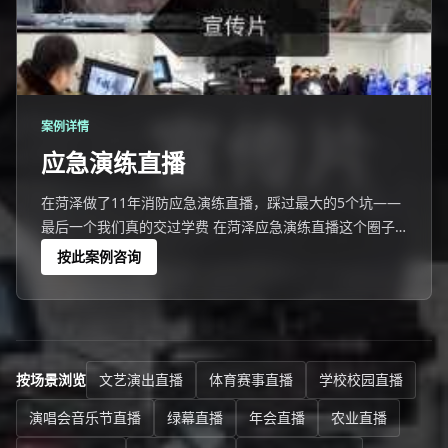
案例详情
应急演练直播
在菏泽做了11年消防应急演练直播，踩过最大的5个坑——
最后一个我们真的交过学费 在菏泽应急演练直播这个圈子
里，很多人只愿意说成功案例。
按此案例咨询
按场景浏览
文艺演出直播
体育赛事直播
学校校园直播
演唱会音乐节直播
绿幕直播
年会直播
农业直播