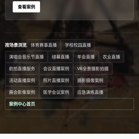
摄行直播菏泽团队 菏泽一场709人的才艺大赛活动，线下观
查看案例
众座无虚席，线上7561人同步观看。
按场景浏览
体育赛事直播
学校校园直播
演唱会音乐节直播
绿幕直播
年会直播
农业直播
航拍直播服务
会议直播案例
VR全景摄影拍摄
活动直播案例
照片直播案例
摄影摄像案例
展会影像案例
医学会议案例
应急演练直播
案例中心首页