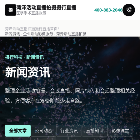
菏泽活动直播拍摄摄行直播
摄
400-883-2046
医学手术直播服务
菏泽活动直播拍摄摄行直播首页
/
新闻资讯 - 企业活动影像服务 - 菏泽活动直播拍摄摄行直播
摄行科技 · 新闻资讯
新闻资讯
整理企业活动拍摄、会议直播、照片快传和会后整理相关经
验，方便客户在筹备阶段少走弯路。
全部文章
公司动态
行业资讯
直播知识
影像课堂