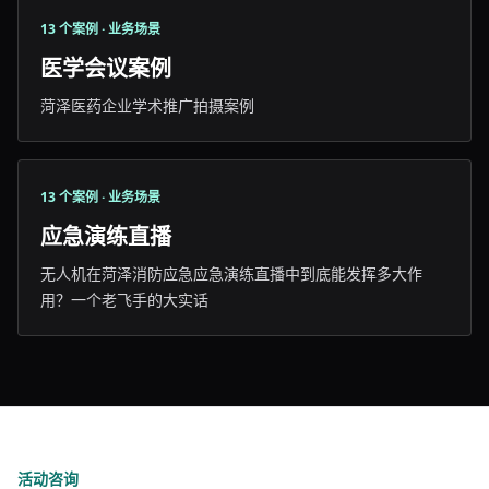
13 个案例 · 业务场景
医学会议案例
菏泽医药企业学术推广拍摄案例
13 个案例 · 业务场景
应急演练直播
无人机在菏泽消防应急应急演练直播中到底能发挥多大作
用？一个老飞手的大实话
活动咨询