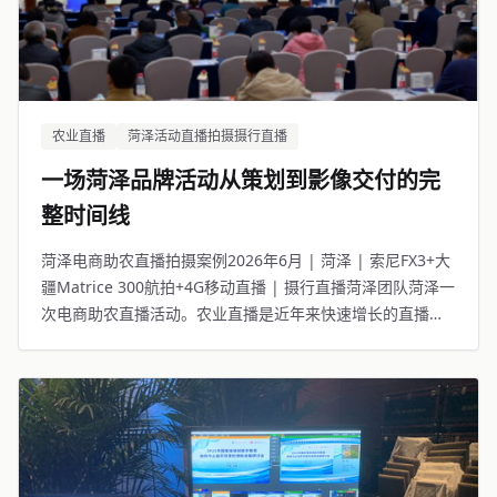
农业直播
菏泽活动直播拍摄摄行直播
一场菏泽品牌活动从策划到影像交付的完
整时间线
菏泽电商助农直播拍摄案例2026年6月 | 菏泽 | 索尼FX3+大
疆Matrice 300航拍+4G移动直播 | 摄行直播菏泽团队菏泽一
次电商助农直播活动。农业直播是近年来快速增长的直播品
类——农产品溯源让消费者看到"从田间到