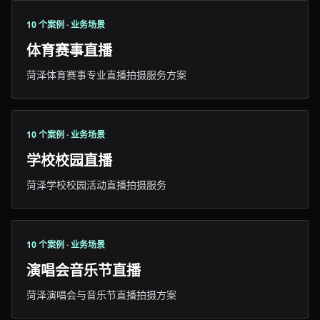
10 个案例 · 业务场景
体育赛事直播
菏泽体育赛事专业直播拍摄服务方案
10 个案例 · 业务场景
学校校园直播
菏泽学校校园活动直播拍摄服务
10 个案例 · 业务场景
演唱会音乐节直播
菏泽演唱会与音乐节直播拍摄方案