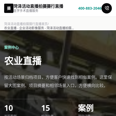
菏泽活动直播拍摄摄行直播
摄
400-883-2046
医学手术直播服务
菏泽活动直播拍摄摄行直播首页
/
农业直播 - 企业活动影像服务 - 菏泽活动直播拍摄摄行直播
案例中心
农业直播
按活动场景归档项目，方便客户快速找到相似案例。这里保
留大图案例、项目摘要和相邻场景入口，方便横向比较。
10
15
案例