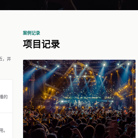
案例记录
项目记录
近，并
播的
用。