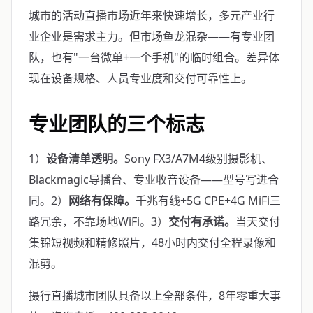
城市的活动直播市场近年来快速增长，多元产业行
业企业是需求主力。但市场鱼龙混杂——有专业团
队，也有"一台微单+一个手机"的临时组合。差异体
现在设备规格、人员专业度和交付可靠性上。
专业团队的三个标志
1）
设备清单透明。
Sony FX3/A7M4级别摄影机、
Blackmagic导播台、专业收音设备——型号写进合
同。2）
网络有保障。
千兆有线+5G CPE+4G MiFi三
路冗余，不靠场地WiFi。3）
交付有承诺。
当天交付
集锦短视频和精修照片，48小时内交付全程录像和
混剪。
摄行直播城市团队具备以上全部条件，8年零重大事