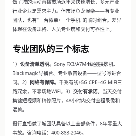
做了城的活动直播市场近年来快速增长，多元产业
行业企业是需求主力。但市场鱼龙混杂——有专业
团队，也有"一台微单+一个手机"的临时组合。差异
体现在设备规格、人员专业度和交付可靠性上。
专业团队的三个标志
1）
设备清单透明。
Sony FX3/A7M4级别摄影机、
Blackmagic导播台、专业收音设备——型号写进合
同。2）
网络有保障。
千兆有线+5G CPE+4G MiFi三
路冗余，不靠场地WiFi。3）
交付有承诺。
当天交付
集锦短视频和精修照片，48小时内交付全程录像和
混剪。
摄行直播做了城团队具备以上全部条件，8年零重大
事故。咨询电话：400-883-2046。