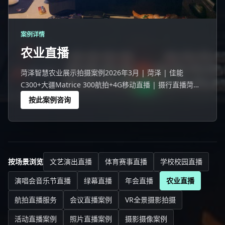
案例详情
农业直播
菏泽智慧农业展示拍摄案例2026年3月 | 菏泽 | 佳能
C300+大疆Matrice 300航拍+4G移动直播 | 摄行直播菏泽
团队菏泽一次智慧农业展示活动。农业直播是近年来快速增
按此案例咨询
长的直播品类——农产品溯源让消费者看到"从田间
按场景浏览
文艺演出直播
体育赛事直播
学校校园直播
演唱会音乐节直播
绿幕直播
年会直播
农业直播
航拍直播服务
会议直播案例
VR全景摄影拍摄
活动直播案例
照片直播案例
摄影摄像案例