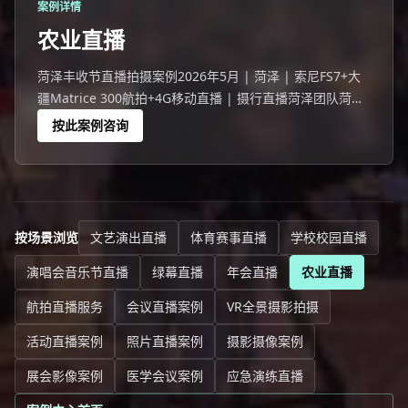
案例详情
农业直播
菏泽丰收节直播拍摄案例2026年5月 | 菏泽 | 索尼FS7+大
疆Matrice 300航拍+4G移动直播 | 摄行直播菏泽团队菏泽
一次丰收节直播活动。农业直播是近年来快速增长的直播品
按此案例咨询
类——农产品溯源让消费者看到"从田间到餐桌
按场景浏览
文艺演出直播
体育赛事直播
学校校园直播
演唱会音乐节直播
绿幕直播
年会直播
农业直播
航拍直播服务
会议直播案例
VR全景摄影拍摄
活动直播案例
照片直播案例
摄影摄像案例
展会影像案例
医学会议案例
应急演练直播