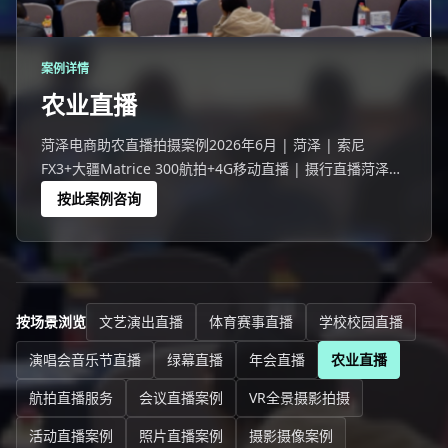
案例详情
农业直播
菏泽电商助农直播拍摄案例2026年6月 | 菏泽 | 索尼
FX3+大疆Matrice 300航拍+4G移动直播 | 摄行直播菏泽团
队菏泽一次电商助农直播活动。农业直播是近年来快速增长
按此案例咨询
的直播品类——农产品溯源让消费者看到"从田间到
按场景浏览
文艺演出直播
体育赛事直播
学校校园直播
演唱会音乐节直播
绿幕直播
年会直播
农业直播
航拍直播服务
会议直播案例
VR全景摄影拍摄
活动直播案例
照片直播案例
摄影摄像案例