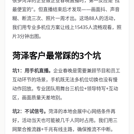
很多菏泽的企业做企业春晚直播时，第一反应是"找
最便宜的"。但直播结束后才发现——画面抖、声音
糊、断流三次、照片一周才出。这场88人的活动，
我们用专业多机位方案让线上15435人流畅观看，照
片3分钟出图。
菏泽客户最常踩的3个坑
坑1：用手机直播。
企业春晚是需要兼顾节目和员工
互动环节的场景，手机既无法多机位切换也没有慢
动作回放。专业团队用舞台三机位+领导特写+互动
区，画面质量天差地别。
坑2：不试信号。
菏泽的本地会展中心网络条件再
好，活动当天也可能被几千人同时占用。我们用三
网聚合推流器+千兆有线主路，确保推流不中断。