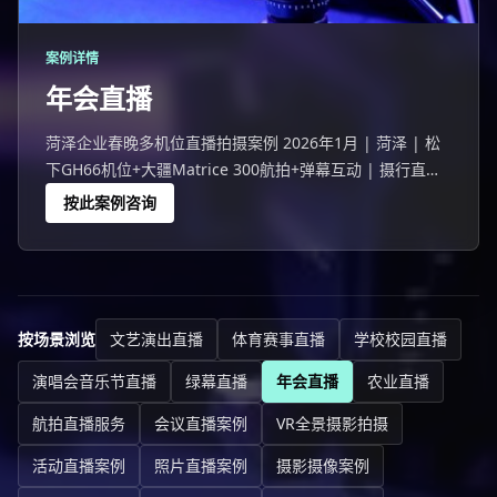
案例详情
年会直播
菏泽企业春晚多机位直播拍摄案例 2026年1月 | 菏泽 | 松
下GH66机位+大疆Matrice 300航拍+弹幕互动 | 摄行直播
菏泽团队 菏泽一家企业284人线下+9179人在线的企业春
按此案例咨询
晚。
按场景浏览
文艺演出直播
体育赛事直播
学校校园直播
演唱会音乐节直播
绿幕直播
年会直播
农业直播
航拍直播服务
会议直播案例
VR全景摄影拍摄
活动直播案例
照片直播案例
摄影摄像案例