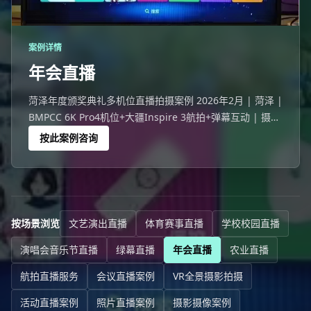
案例详情
年会直播
菏泽年度颁奖典礼多机位直播拍摄案例 2026年2月 | 菏泽 |
BMPCC 6K Pro4机位+大疆Inspire 3航拍+弹幕互动 | 摄行
直播菏泽团队 菏泽一家企业486人线下+3723人在线的年度
按此案例咨询
颁奖典礼。
按场景浏览
文艺演出直播
体育赛事直播
学校校园直播
演唱会音乐节直播
绿幕直播
年会直播
农业直播
航拍直播服务
会议直播案例
VR全景摄影拍摄
活动直播案例
照片直播案例
摄影摄像案例