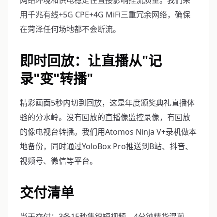
网络环境和供电稳定性直接影响推流质量。我们采
用千兆有线+5G CPE+4G MiFi三重冗余网络，确保
在菏泽任何场地都不会断流。
即时回放：让直播从"记
录"变"转播"
精彩画面5秒内切到回放，这是年度颁奖典礼直播体
验的分水岭。没有回放的直播像监控录像，有回放
的像电视台转播。我们用Atomos Ninja V+录机做本
地备份，同时通过YoloBox Pro推送到B站、抖音、
视频号、微信等平台。
交付清单
当天交付：3条15秒集锦短视频、4分钟精华混剪、