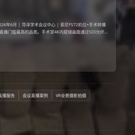
6年6月 | 菏泽学术会议中心 | 索尼FS72机位+手术转播
是直播门槛最高的品类。手术室4K内窥镜画面通过SDI光纤
336米跨楼层
直播服务
会议直播案例
VR全景摄影拍摄