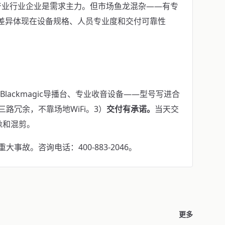
产业行业企业是需求主力。但市场鱼龙混杂——有专
。差异体现在设备规格、人员专业度和交付可靠性
机、Blackmagic导播台、专业收音设备——型号写进合
iFi三路冗余，不靠场地WiFi。3）
交付有承诺。
当天交
像和混剪。
故。咨询电话：400-883-2046。
更多