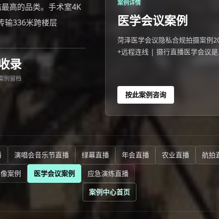
案例详情
槛最高的品类。手术室4K
医学会议案例
输336米跨楼层
菏泽医学会议隐私合规拍摄案例202
+远程连线 | 摄行直播医学会议
收录
直连导播台，不压缩零损失，传输
案例留档
按此案例咨询
播
演唱会音乐节直播
绿幕直播
年会直播
农业直播
航拍
影像案例
医学会议案例
应急演练直播
案例中心首页