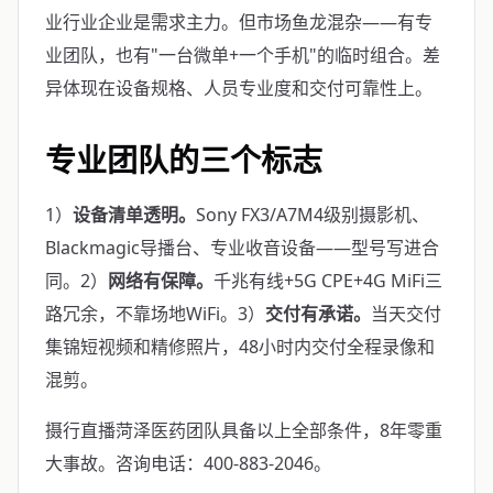
业行业企业是需求主力。但市场鱼龙混杂——有专
业团队，也有"一台微单+一个手机"的临时组合。差
异体现在设备规格、人员专业度和交付可靠性上。
专业团队的三个标志
1）
设备清单透明。
Sony FX3/A7M4级别摄影机、
Blackmagic导播台、专业收音设备——型号写进合
同。2）
网络有保障。
千兆有线+5G CPE+4G MiFi三
路冗余，不靠场地WiFi。3）
交付有承诺。
当天交付
集锦短视频和精修照片，48小时内交付全程录像和
混剪。
摄行直播菏泽医药团队具备以上全部条件，8年零重
大事故。咨询电话：400-883-2046。