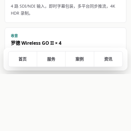
4 路 SDI/NDI 输入，即时字幕包装，多平台同步推流，4K
HDR 录制。
收音
罗德 Wireless GO II × 4
主持 + 嘉宾 + 互动话筒无线领夹麦，主持人/演讲者/现场互
首页
服务
案例
资讯
动全覆盖。
网络
5G 聚合基站
移动 + 联通 + 电信三网聚合 + 有线备份，实测上行 50
Mbps+ 抗 30% 丢包。
录机