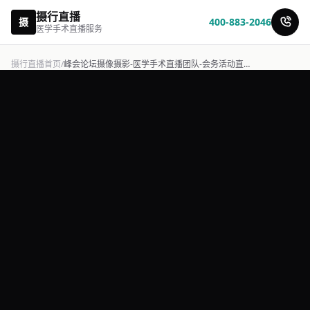
摄行直播
摄
400-883-2046
医学手术直播服务
摄行直播首页
/
峰会论坛摄像摄影-医学手术直播团队-会务活动直播公司-摄行