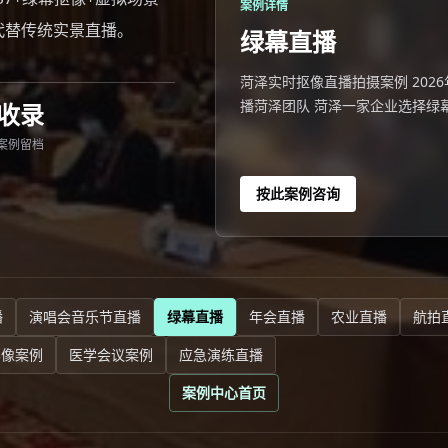
案例详情
播代替传统实景直播。
绿幕直播
菏泽实时抠像直播拍摄案例 2026年
播菏泽团队 菏泽一家企业选择绿
收录
案例留档
按此案例咨询
播
演唱会音乐节直播
绿幕直播
年会直播
农业直播
航拍
影像案例
医学会议案例
应急演练直播
案例中心首页