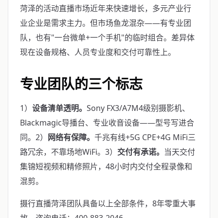
菏泽的活动直播市场近年来快速增长，多元产业行
业企业是需求主力。但市场鱼龙混杂——有专业团
队，也有"一台微单+一个手机"的临时组合。差异体
现在设备规格、人员专业度和交付可靠性上。
专业团队的三个标志
1）
设备清单透明。
Sony FX3/A7M4级别摄影机、
Blackmagic导播台、专业收音设备——型号写进合
同。2）
网络有保障。
千兆有线+5G CPE+4G MiFi三
路冗余，不靠场地WiFi。3）
交付有承诺。
当天交付
集锦短视频和精修照片，48小时内交付全程录像和
混剪。
摄行直播菏泽团队具备以上全部条件，8年零重大事