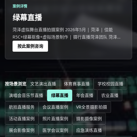
案例详情
绿幕直播
菏泽虚拟舞台直播拍摄案例 2026年5月 | 菏泽 | 佳能
R5C+绿幕抠像+虚拟场景制作 | 摄行直播菏泽团队 菏泽一
家企业选择绿幕直播代替传统实景直播。
按此案例咨询
按场景浏览
文艺演出直播
体育赛事直播
学校校园直播
演唱会音乐节直播
绿幕直播
年会直播
农业直播
航拍直播服务
会议直播案例
VR全景摄影拍摄
活动直播案例
照片直播案例
摄影摄像案例
展会影像案例
医学会议案例
应急演练直播