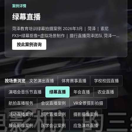
案例详情
绿幕直播
菏泽教育培训绿幕拍摄案例 2026年3月 | 菏泽 | 索尼
FX3+绿幕抠像+虚拟场景制作 | 摄行直播菏泽团队 菏泽一
家企业选择绿幕直播代替传统实景直播。
按此案例咨询
按场景浏览
文艺演出直播
体育赛事直播
学校校园直播
演唱会音乐节直播
绿幕直播
年会直播
农业直播
航拍直播服务
会议直播案例
VR全景摄影拍摄
活动直播案例
照片直播案例
摄影摄像案例
展会影像案例
医学会议案例
应急演练直播