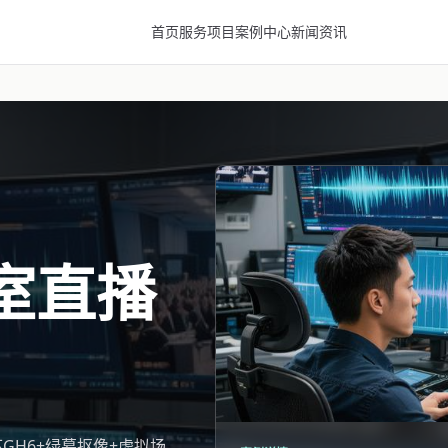
首页
服务项目
案例中心
新闻资讯
室直播
下GH6+绿幕抠像+虚拟场