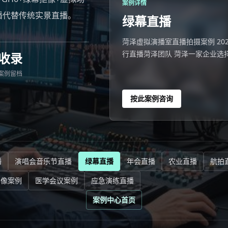
案例详情
直播代替传统实景直播。
绿幕直播
菏泽虚拟演播室直播拍摄案例 2026
行直播菏泽团队 菏泽一家企业选
收录
案例留档
按此案例咨询
播
演唱会音乐节直播
绿幕直播
年会直播
农业直播
航拍
影像案例
医学会议案例
应急演练直播
案例中心首页