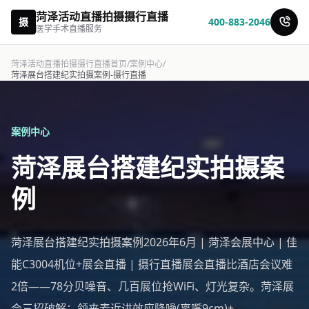
菏泽活动直播拍摄摄行直播
摄
400-883-2046
医学手术直播服务
菏泽活动直播拍摄摄行直播首页
/
案例中心
/
菏泽展台搭建纪实拍摄案例-摄行直播
案例中心
菏泽展台搭建纪实拍摄案
例
菏泽展台搭建纪实拍摄案例2026年6月 | 菏泽会展中心 | 佳
能C3004机位+展会直播 | 摄行直播展会直播比酒店会议难
2倍——78分贝噪音、几百展位抢WiFi、灯光复杂。菏泽展
会三招破解：领夹麦近讲效应降噪(离嘴9cm)+