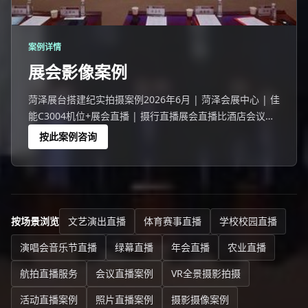
案例详情
展会影像案例
菏泽展台搭建纪实拍摄案例2026年6月 | 菏泽会展中心 | 佳
能C3004机位+展会直播 | 摄行直播展会直播比酒店会议难
2倍——78分贝噪音、几百展位抢WiFi、灯光复杂。菏泽展
按此案例咨询
会三招破解：领夹麦近讲效应降噪(离嘴9cm)+
按场景浏览
文艺演出直播
体育赛事直播
学校校园直播
演唱会音乐节直播
绿幕直播
年会直播
农业直播
航拍直播服务
会议直播案例
VR全景摄影拍摄
活动直播案例
照片直播案例
摄影摄像案例