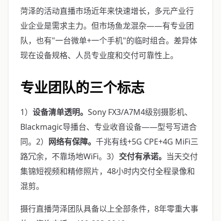
菏泽的活动直播市场近年来快速增长，多元产业行
业企业是需求主力。但市场鱼龙混杂——有专业团
队，也有"一台微单+一个手机"的临时组合。差异体
现在设备规格、人员专业度和交付可靠性上。
专业团队的三个标志
1）
设备清单透明。
Sony FX3/A7M4级别摄影机、
Blackmagic导播台、专业收音设备——型号写进合
同。2）
网络有保障。
千兆有线+5G CPE+4G MiFi三
路冗余，不靠场地WiFi。3）
交付有承诺。
当天交付
集锦短视频和精修照片，48小时内交付全程录像和
混剪。
摄行直播菏泽团队具备以上全部条件，8年零重大事