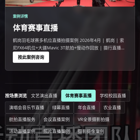
案例详情
体育赛事直播
鹤岗羽毛球赛多机位直播拍摄案例 2026年4月 | 鹤岗 | 索
尼FX64机位+大疆Mavic 3T航拍+慢动作回放 | 摄行直播鹤
岗团队 鹤岗一场100人参与的羽毛球赛活动，线上27406人
按此案例咨询
观看。
按场景浏览
文艺演出直播
体育赛事直播
学校校园直播
演唱会音乐节直播
绿幕直播
年会直播
农业直播
航拍直播服务
会议直播案例
VR全景摄影拍摄
活动直播案例
照片直播案例
摄影摄像案例