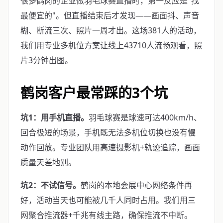
很多鹤岗的企业做羽毛球赛直播时，第一反应是"找
最便宜的"。但直播结束后才发现——画面抖、声音
糊、断流三次、照片一周才出。这场381人的活动，
我们用专业多机位方案让线上43710人流畅观看，照
片3分钟出图。
鹤岗客户最常踩的3个坑
坑1：用手机直播。
羽毛球赛是球速可达400km/h、
回合极短的场景，手机既无法多机位切换也没有慢
动作回放。专业团队用高速摄影机+轨迹追踪，画面
质量天差地别。
坑2：不试信号。
鹤岗的本地会展中心网络条件再
好，活动当天也可能被几千人同时占用。我们用三
网聚合推流器+千兆有线主路，确保推流不中断。