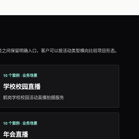
类之间保留明确入口，客户可以按活动类型横向比较项目形态。
10 个案例 · 业务场景
学校校园直播
鹤岗学校校园活动直播拍摄服务
10 个案例 · 业务场景
年会直播