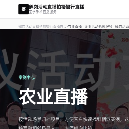
鹤岗活动直播拍摄摄行直播
摄
医学手术直播服务
鹤岗活动直播拍摄摄行直播首页
/
农业直播 - 企业活动影像服务 - 鹤岗
案例中心
农业直播
按活动场景归档项目，方便客户快速找到相似案例。这
摘要和相邻场景入口，方便横向比较。