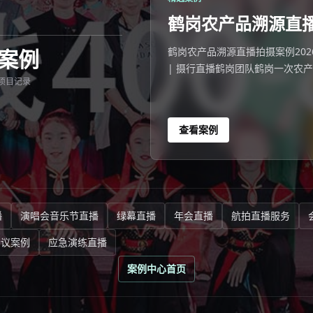
鹤岗农产品溯源直
案例
鹤岗农产品溯源直播拍摄案例2026年5
| 摄行直播鹤岗团队鹤岗一次农
项目记录
——农产品溯源让消费者看到"从
查看案例
播
演唱会音乐节直播
绿幕直播
年会直播
航拍直播服务
会议案例
应急演练直播
案例中心首页