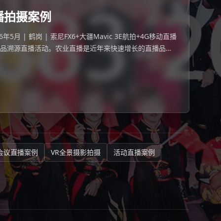
播拍摄案例
月 | 鹤岗 | 索尼FX6+大疆Mavic 3E航拍+4G移动直播
产品溯源直播活动。农业直播是近年来快速增长的直播品类
田间到餐
会议直播案例
VR全景摄影拍摄
活动直播案例