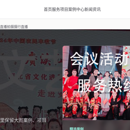
首页
服务项目
案例中心
新闻资讯
活动直播拍摄摄行直播
里保留大图案例、项目
精选案例