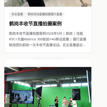
农业直播
鹤岗活动直播拍摄摄行直播
鹤岗丰收节直播拍摄案例
鹤岗丰收节直播拍摄案例2026年6月 | 鹤岗 | 佳能
R5C+大疆Matrice 300航拍+4G移动直播 | 摄行直播
鹤岗团队鹤岗一次丰收节直播活动。农业直播是近年
来快速增长的直播品类——农产品溯源让消费者看
到"从田间到餐桌