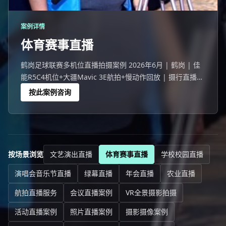
案例详情
体育赛事直播
鹤岗足球联赛多机位直播拍摄案例 2026年6月 | 鹤岗 | 佳
能R5C4机位+大疆Mavic 3E航拍+慢动作回放 | 摄行直播鹤
岗团队 鹤岗一场353人参与的足球联赛活动，线上27032人
按此案例咨询
观看。
按场景浏览
文艺演出直播
体育赛事直播
学校校园直播
演唱会音乐节直播
绿幕直播
年会直播
农业直播
航拍直播服务
会议直播案例
VR全景摄影拍摄
活动直播案例
照片直播案例
摄影摄像案例