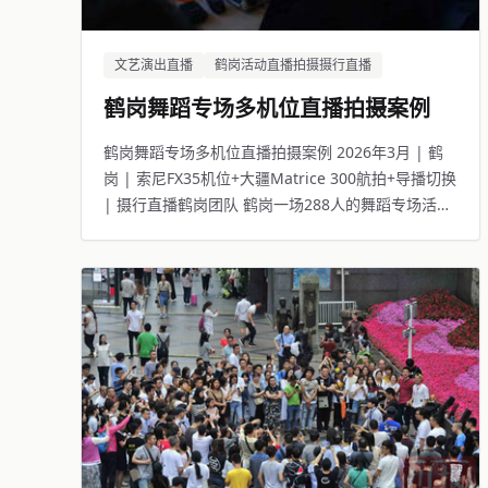
文艺演出直播
鹤岗活动直播拍摄摄行直播
鹤岗舞蹈专场多机位直播拍摄案例
鹤岗舞蹈专场多机位直播拍摄案例 2026年3月 | 鹤
岗 | 索尼FX35机位+大疆Matrice 300航拍+导播切换
| 摄行直播鹤岗团队 鹤岗一场288人的舞蹈专场活
动，线下观众座无虚席，线上14117人同步观看。