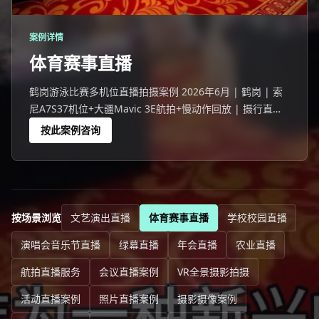
案例详情
体育赛事直播
鹤岗游泳比赛多机位直播拍摄案例 2026年6月 | 鹤岗 | 索
尼A7S37机位+大疆Mavic 3E航拍+慢动作回放 | 摄行直播
鹤岗团队 鹤岗一场320人参与的游泳比赛活动，线上24155
按此案例咨询
人观看。
按场景浏览
文艺演出直播
体育赛事直播
学校校园直播
演唱会音乐节直播
绿幕直播
年会直播
农业直播
航拍直播服务
会议直播案例
VR全景摄影拍摄
活动直播案例
照片直播案例
摄影摄像案例