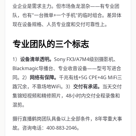
业企业是需求主力。但市场鱼龙混杂——有专业团
队，也有"一台微单+一个手机"的临时组合。差异体
现在设备规格、人员专业度和交付可靠性上。
专业团队的三个标志
1）
设备清单透明。
Sony FX3/A7M4级别摄影机、
Blackmagic导播台、专业收音设备——型号写进合
同。2）
网络有保障。
千兆有线+5G CPE+4G MiFi三
路冗余，不靠场地WiFi。3）
交付有承诺。
当天交付
集锦短视频和精修照片，48小时内交付全程录像和
混剪。
摄行直播鹤岗团队具备以上全部条件，8年零重大事
故。咨询电话：400-883-2046。