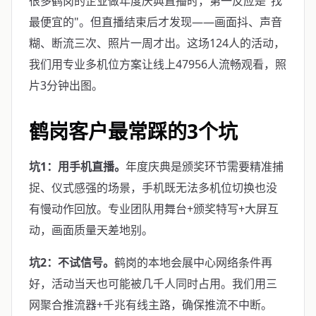
很多鹤岗的企业做年度庆典直播时，第一反应是"找
最便宜的"。但直播结束后才发现——画面抖、声音
糊、断流三次、照片一周才出。这场124人的活动，
我们用专业多机位方案让线上47956人流畅观看，照
片3分钟出图。
鹤岗客户最常踩的3个坑
坑1：用手机直播。
年度庆典是颁奖环节需要精准捕
捉、仪式感强的场景，手机既无法多机位切换也没
有慢动作回放。专业团队用舞台+颁奖特写+大屏互
动，画面质量天差地别。
坑2：不试信号。
鹤岗的本地会展中心网络条件再
好，活动当天也可能被几千人同时占用。我们用三
网聚合推流器+千兆有线主路，确保推流不中断。