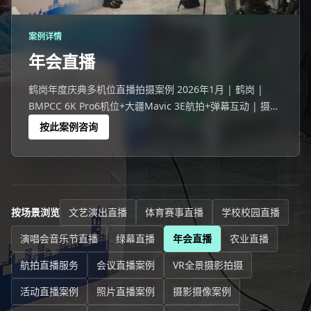
案例详情
年会直播
鹤岗年度庆典多机位直播拍摄案例 2026年1月 | 鹤岗 |
BMPCC 6K Pro6机位+大疆Mavic 3E航拍+弹幕互动 | 摄行
直播鹤岗团队 鹤岗一家企业341人线下+7031人在线的年度
按此案例咨询
庆典。
按场景浏览
文艺演出直播
体育赛事直播
学校校园直播
演唱会音乐节直播
绿幕直播
年会直播
农业直播
航拍直播服务
会议直播案例
VR全景摄影拍摄
活动直播案例
照片直播案例
摄影摄像案例