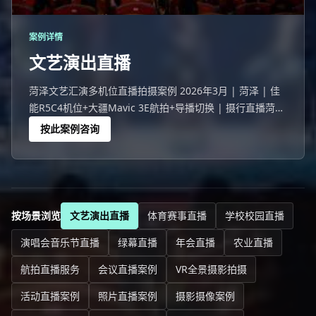
案例详情
文艺演出直播
菏泽文艺汇演多机位直播拍摄案例 2026年3月 | 菏泽 | 佳
能R5C4机位+大疆Mavic 3E航拍+导播切换 | 摄行直播菏泽
团队 菏泽一场499人的文艺汇演活动，线下观众座无虚席，
按此案例咨询
线上8421人同步观看。
按场景浏览
文艺演出直播
体育赛事直播
学校校园直播
演唱会音乐节直播
绿幕直播
年会直播
农业直播
航拍直播服务
会议直播案例
VR全景摄影拍摄
活动直播案例
照片直播案例
摄影摄像案例