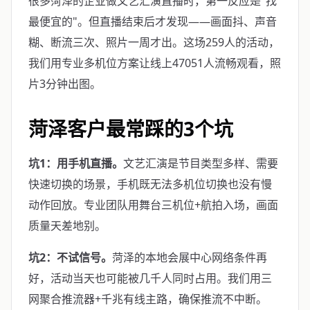
很多菏泽的企业做文艺汇演直播时，第一反应是"找
最便宜的"。但直播结束后才发现——画面抖、声音
糊、断流三次、照片一周才出。这场259人的活动，
我们用专业多机位方案让线上47051人流畅观看，照
片3分钟出图。
菏泽客户最常踩的3个坑
坑1：用手机直播。
文艺汇演是节目类型多样、需要
快速切换的场景，手机既无法多机位切换也没有慢
动作回放。专业团队用舞台三机位+航拍入场，画面
质量天差地别。
坑2：不试信号。
菏泽的本地会展中心网络条件再
好，活动当天也可能被几千人同时占用。我们用三
网聚合推流器+千兆有线主路，确保推流不中断。