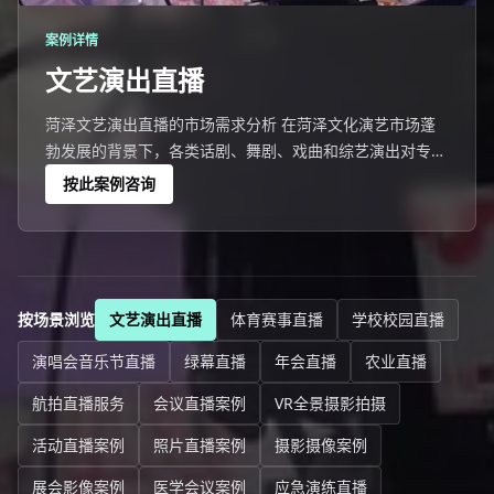
案例详情
文艺演出直播
菏泽文艺演出直播的市场需求分析 在菏泽文化演艺市场蓬
勃发展的背景下，各类话剧、舞剧、戏曲和综艺演出对专业
直播拍摄的需求持续增长。
按此案例咨询
按场景浏览
文艺演出直播
体育赛事直播
学校校园直播
演唱会音乐节直播
绿幕直播
年会直播
农业直播
航拍直播服务
会议直播案例
VR全景摄影拍摄
活动直播案例
照片直播案例
摄影摄像案例
展会影像案例
医学会议案例
应急演练直播