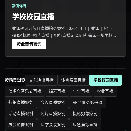
案例详情
学校校园直播
菏泽校园开放日直播拍摄案例 2026年4月 | 菏泽 | 松下
GH64机位+照片直播 | 摄行直播菏泽团队 菏泽一所学校举
办校园开放日活动，2599名师生家长参与。
按此案例咨询
按场景浏览
文艺演出直播
体育赛事直播
学校校园直播
演唱会音乐节直播
绿幕直播
年会直播
农业直播
航拍直播服务
会议直播案例
VR全景摄影拍摄
活动直播案例
照片直播案例
摄影摄像案例
展会影像案例
医学会议案例
应急演练直播