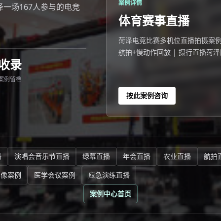
案例详情
 菏泽一场167人参与的电竞
体育赛事直播
菏泽电竞比赛多机位直播拍摄案例 2026
航拍+慢动作回放 | 摄行直播菏泽
收录
看。
案例留档
按此案例咨询
播
演唱会音乐节直播
绿幕直播
年会直播
农业直播
航拍
影像案例
医学会议案例
应急演练直播
案例中心首页