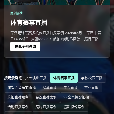
案例详情
体育赛事直播
菏泽足球联赛多机位直播拍摄案例 2026年6月 | 菏泽 | 索
尼FX35机位+大疆Mavic 3T航拍+慢动作回放 | 摄行直播菏
泽团队 菏泽一场212人参与的足球联赛活动，线上10890人
按此案例咨询
观看。
按场景浏览
文艺演出直播
体育赛事直播
学校校园直播
演唱会音乐节直播
绿幕直播
年会直播
农业直播
航拍直播服务
会议直播案例
VR全景摄影拍摄
活动直播案例
照片直播案例
摄影摄像案例