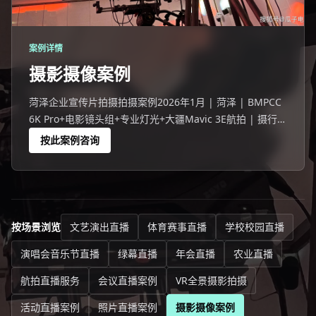
案例详情
摄影摄像案例
菏泽企业宣传片拍摄拍摄案例2026年1月 | 菏泽 | BMPCC
6K Pro+电影镜头组+专业灯光+大疆Mavic 3E航拍 | 摄行直
播制作菏泽企业3分钟影像项目。成败74%在前期——10天
按此案例咨询
沟通确定车间、研发、办公、外景四
按场景浏览
文艺演出直播
体育赛事直播
学校校园直播
演唱会音乐节直播
绿幕直播
年会直播
农业直播
航拍直播服务
会议直播案例
VR全景摄影拍摄
活动直播案例
照片直播案例
摄影摄像案例