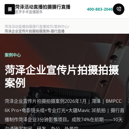
菏泽活动直播拍摄摄行直播
摄
400-883-2046
医学手术直播服务
菏泽活动直播拍摄摄行直播首页
/
案例中心
/
菏泽企业宣传片拍摄拍摄案例-摄行直播
案例中心
菏泽企业宣传片拍摄拍摄
案例
菏泽企业宣传片拍摄拍摄案例2026年1月 | 菏泽 | BMPCC
6K Pro+电影镜头组+专业灯光+大疆Mavic 3E航拍 | 摄行直
播制作菏泽企业3分钟影像项目。成败74%在前期——10天
沟通确定车间、研发、办公、外景四