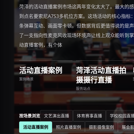
菏泽的活动直播案例市场这两年变化太大了。最大的感
到点名要索尼A7S3多机位方案。这场活动的核心指标：7
条弹幕互动、画面零卡顿。但数据背后更值得说的是声
了一支指向性麦克风收现场环境声让线上观众能听到掌
动直播案例，有个体
活动直播案例
菏泽活动直播拍
摄摄行直播
案例场景
服务站点
按场景浏览
文艺演出直播
体育赛事直播
学校校园直
活动直播案例
照片直播案例
摄影摄像案例
展会