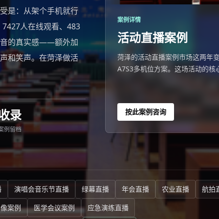
受是：从架个手机就行
案例详情
427人在线观看、483
活动直播案例
音的真实感——额外加
声和笑声。在菏泽做活
菏泽的活动直播案例市场这两年
A7S3多机位方案。这场活动的核
但数据背后更值得说的是声音的
观众能听到掌声和笑声。在菏泽
收录
按此案例咨询
案例留档
播
演唱会音乐节直播
绿幕直播
年会直播
农业直播
航拍
影像案例
医学会议案例
应急演练直播