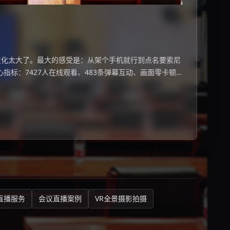
变化太大了。最大的感受是：从架个手机就行到点名要索尼
心指标：7427人在线观看、483条弹幕互动、画面零卡顿。
真实感——额外加了一支指向性麦克风收现场环境声让线上
做活动直播案例，有个体
直播服务
会议直播案例
VR全景摄影拍摄