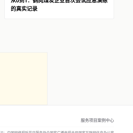
从0到1：鹤岗煤炭企业首次尝试应急演练
的真实记录
服务项目
案例中心
源：
中国网络视听节目服务协会
国家广播电视总局
国家互联网信息办公室