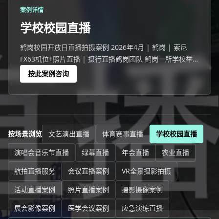
案例详情
学校校园直播
鹤岗校园开放日直播拍摄案例 2026年4月 | 鹤岗 | 索尼
FX63机位+照片直播 | 摄行直播鹤岗团队 鹤岗一所学校举
办校园开放日活动，1539名师生家长参与。
按此案例咨询
按场景浏览
文艺演出直播
体育赛事直播
学校校园直播
演唱会音乐节直播
绿幕直播
年会直播
农业直播
航拍直播服务
会议直播案例
VR全景摄影拍摄
活动直播案例
照片直播案例
摄影摄像案例
展会影像案例
医学会议案例
应急演练直播