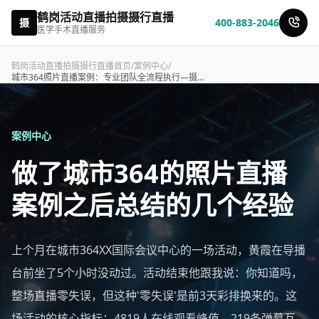
鹤岗活动直播拍摄摄行直播
摄
400-883-2046
医学手术直播服务
鹤岗活动直播拍摄摄行直播首页
/
案例中心
/
城市364照片直播案例：专业团队全流程执行—摄行直播
案例中心
做了城市364的照片直播
案例之后总结的几个经验
上个月在城市364XX国际会议中心的一场活动，黄霞在导播
台前坐了5个小时没动过。活动结束他跟我说：你知道吗，
整场直播零失误，但这种'零失误'是前3天彩排换来的。这
场活动的核心指标：4819人在线观看峰值、219条弹幕互