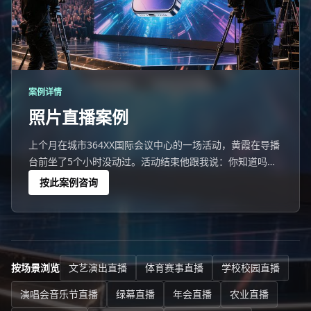
案例详情
照片直播案例
上个月在城市364XX国际会议中心的一场活动，黄霞在导播
台前坐了5个小时没动过。活动结束他跟我说：你知道吗，
整场直播零失误，但这种'零失误'是前3天彩排换来的。这场
按此案例咨询
活动的核心指标：4819人在线观看峰值、219条弹幕互动、
画面零卡顿。但数据背后更值得说的是镜头语言的连贯性
——4个机位的切换节奏让线上
按场景浏览
文艺演出直播
体育赛事直播
学校校园直播
演唱会音乐节直播
绿幕直播
年会直播
农业直播