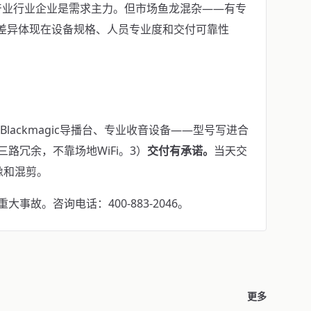
产业行业企业是需求主力。但市场鱼龙混杂——有专
。差异体现在设备规格、人员专业度和交付可靠性
机、Blackmagic导播台、专业收音设备——型号写进合
iFi三路冗余，不靠场地WiFi。3）
交付有承诺。
当天交
像和混剪。
故。咨询电话：400-883-2046。
更多