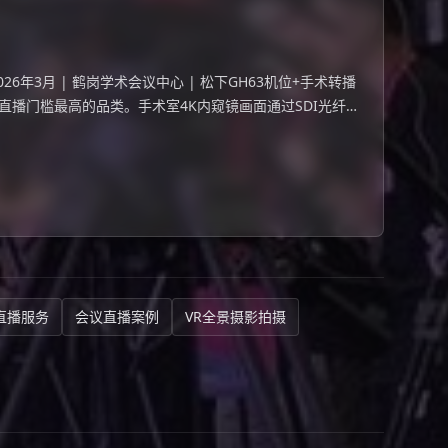
6年3月 | 鹤岗学术会议中心 | 松下GH63机位+手术转播
是直播门槛最高的品类。手术室4K内窥镜画面通过SDI光纤
444米跨楼层
直播服务
会议直播案例
VR全景摄影拍摄