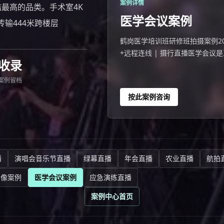
案例详情
槛最高的品类。手术室4K
医学会议案例
输444米跨楼层
鹤岗医学培训班研修班拍摄案例202
+远程连线 | 摄行直播医学会议
收录
直连导播台，不压缩零损失，传输
案例留档
按此案例咨询
播
演唱会音乐节直播
绿幕直播
年会直播
农业直播
航拍
影像案例
医学会议案例
应急演练直播
案例中心首页