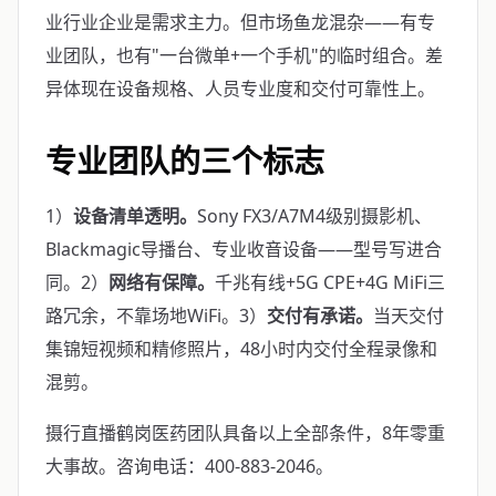
业行业企业是需求主力。但市场鱼龙混杂——有专
业团队，也有"一台微单+一个手机"的临时组合。差
异体现在设备规格、人员专业度和交付可靠性上。
专业团队的三个标志
1）
设备清单透明。
Sony FX3/A7M4级别摄影机、
Blackmagic导播台、专业收音设备——型号写进合
同。2）
网络有保障。
千兆有线+5G CPE+4G MiFi三
路冗余，不靠场地WiFi。3）
交付有承诺。
当天交付
集锦短视频和精修照片，48小时内交付全程录像和
混剪。
摄行直播鹤岗医药团队具备以上全部条件，8年零重
大事故。咨询电话：400-883-2046。