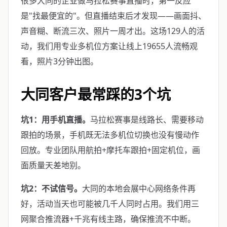
很多大同的企业做马拉松赛事直播时，第一反应
是"找最便宜的"。但直播结束后才发现——画面抖、
声音糊、断流三次、照片一周才出。这场129人的活
动，我们用专业多机位方案让线上19655人流畅观
看，照片3分钟出图。
大同客户最常踩的3个坑
坑1：用手机直播。
马拉松赛事是线路长、需要移动
跟拍的场景，手机既无法多机位切换也没有慢动作
回放。专业团队用航拍+摩托车跟拍+固定机位，画
面质量天差地别。
坑2：不试信号。
大同的本地会展中心网络条件再
好，活动当天也可能被几千人同时占用。我们用三
网聚合推流器+千兆有线主路，确保推流不中断。