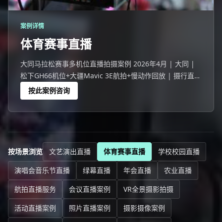
案例详情
体育赛事直播
大同马拉松赛事多机位直播拍摄案例 2026年4月 | 大同 |
松下GH66机位+大疆Mavic 3E航拍+慢动作回放 | 摄行直播
大同团队 大同一场243人参与的马拉松赛事活动，线上
按此案例咨询
12988人观看。
按场景浏览
文艺演出直播
体育赛事直播
学校校园直播
演唱会音乐节直播
绿幕直播
年会直播
农业直播
航拍直播服务
会议直播案例
VR全景摄影拍摄
活动直播案例
照片直播案例
摄影摄像案例