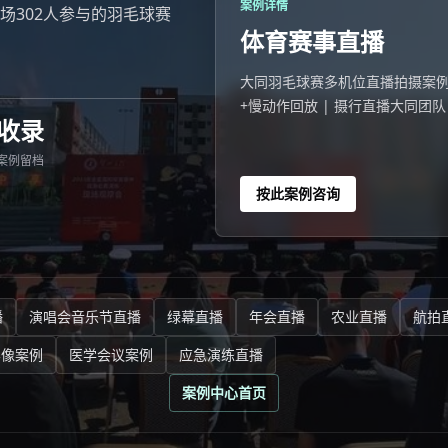
案例详情
同一场302人参与的羽毛球赛
体育赛事直播
大同羽毛球赛多机位直播拍摄案例 202
+慢动作回放 | 摄行直播大同团队
收录
看。
案例留档
按此案例咨询
播
演唱会音乐节直播
绿幕直播
年会直播
农业直播
航拍
影像案例
医学会议案例
应急演练直播
案例中心首页