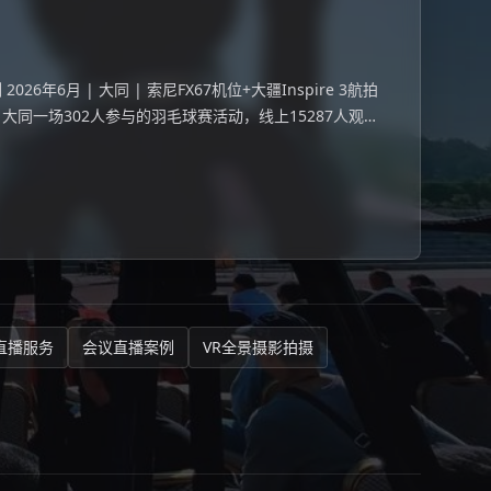
6年6月 | 大同 | 索尼FX67机位+大疆Inspire 3航拍
 大同一场302人参与的羽毛球赛活动，线上15287人观
直播服务
会议直播案例
VR全景摄影拍摄