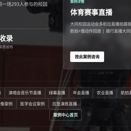
案例详情
 大同一场293人参与的校园
体育赛事直播
大同校园运动会多机位直播拍摄案例 202
航拍+慢动作回放 | 摄行直播大同
收录
人观看。
案例留档
按此案例咨询
播
演唱会音乐节直播
绿幕直播
年会直播
农业直播
航拍
影像案例
医学会议案例
应急演练直播
案例中心首页