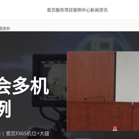
首页
服务项目
案例中心
新闻资讯
摄案例
会多机
例
| 索尼FX65机位+大疆