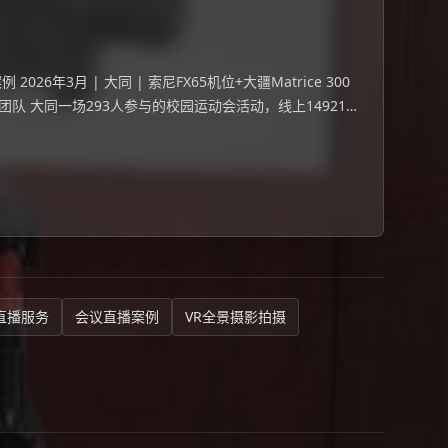
6年3月 | 大同 | 索尼FX65机位+大疆Matrice 300
团队 大同一场293人参与的校园运动会活动，线上14921
直播服务
会议直播案例
VR全景摄影拍摄