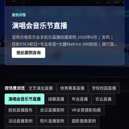
案例详情
演唱会音乐节直播
宝鸡合唱音乐会多机位直播拍摄案例 2026年6月 | 宝鸡 |
佳能R5C4机位+专业收音+大疆Matrice 300航拍 | 摄行直
播宝鸡团队 宝鸡一场1682人的合唱音乐会，线上48140人
按此案例咨询
观看。
按场景浏览
文艺演出直播
体育赛事直播
学校校园直播
演唱会音乐节直播
绿幕直播
年会直播
农业直播
航拍直播服务
会议直播案例
VR全景摄影拍摄
活动直播案例
照片直播案例
摄影摄像案例