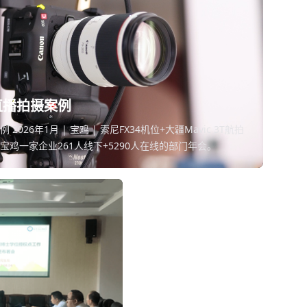
直播拍摄案例
26年1月 | 宝鸡 | 索尼FX34机位+大疆Mavic 3T航拍
 宝鸡一家企业261人线下+5290人在线的部门年会。