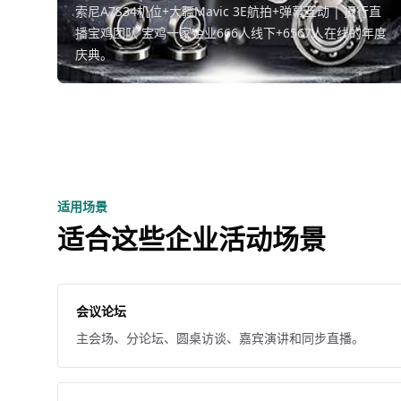
索尼A7S34机位+大疆Mavic 3E航拍+弹幕互动 | 摄行直
播宝鸡团队 宝鸡一家企业666人线下+6567人在线的年度
庆典。
适用场景
适合这些企业活动场景
会议论坛
主会场、分论坛、圆桌访谈、嘉宾演讲和同步直播。