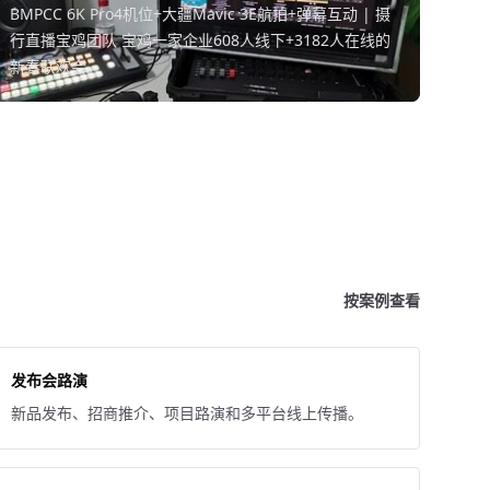
BMPCC 6K Pro4机位+大疆Mavic 3E航拍+弹幕互动 | 摄
行直播宝鸡团队 宝鸡一家企业608人线下+3182人在线的
新春联欢会。
按案例查看
发布会路演
新品发布、招商推介、项目路演和多平台线上传播。