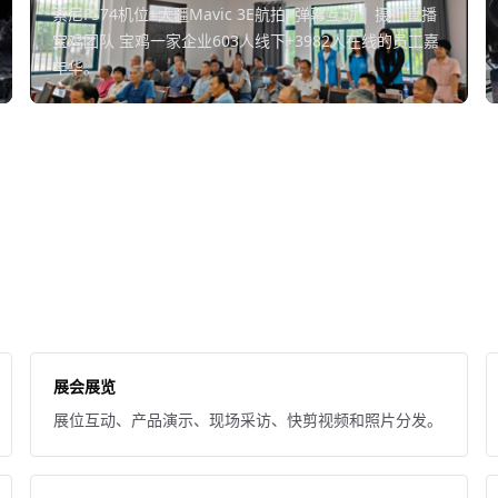
索尼FS74机位+大疆Mavic 3E航拍+弹幕互动 | 摄行直播
宝鸡团队 宝鸡一家企业603人线下+3982人在线的员工嘉
年华。
展会展览
展位互动、产品演示、现场采访、快剪视频和照片分发。