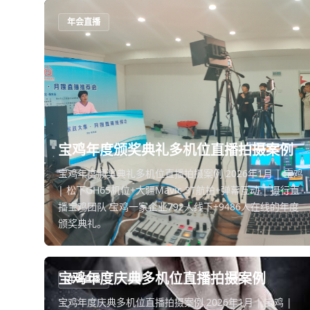
年会直播
宝鸡年度颁奖典礼多机位直播拍摄案例
宝鸡年度颁奖典礼多机位直播拍摄案例 2026年1月 | 宝鸡
| 松下GH65机位+大疆Mavic 3T航拍+弹幕互动 | 摄行直
播宝鸡团队 宝鸡一家企业792人线下+9486人在线的年度
颁奖典礼。
宝鸡年度庆典多机位直播拍摄案例
年会直播
宝鸡年度庆典多机位直播拍摄案例 2026年1月 | 宝鸡 |