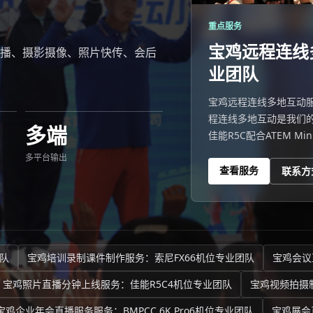
重点服务
宝鸡远程连线
播、摄影摄像、照片快传、会后
业团队
宝鸡远程连线多地互动服
程连线多地互动是我们的
多端
佳能R5C配合ATEM 
标准化流
多平台输出
查看服务
联系方
队
宝鸡培训录制课件制作服务：索尼FX66机位专业团队
宝鸡会议
宝鸡照片直播分钟上线服务：佳能R5C4机位专业团队
宝鸡视频拍摄
宝鸡企业年会直播服务服务：BMPCC 6K Pro6机位专业团队
宝鸡展会