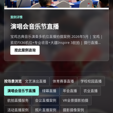
案例详情
演唱会音乐节直播
宝鸡古典音乐演奏多机位直播拍摄案例 2026年5月 | 宝鸡 |
索尼FX36机位+专业收音+大疆Inspire 3航拍 | 摄行直播宝
鸡团队 宝鸡一场786人的古典音乐演奏，线上26352人观
按此案例咨询
看。
按场景浏览
文艺演出直播
体育赛事直播
学校校园直播
演唱会音乐节直播
绿幕直播
年会直播
农业直播
航拍直播服务
会议直播案例
VR全景摄影拍摄
活动直播案例
照片直播案例
摄影摄像案例