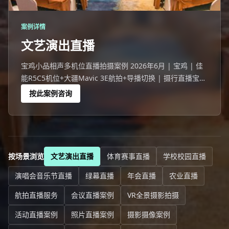
案例详情
文艺演出直播
宝鸡小品相声多机位直播拍摄案例 2026年6月 | 宝鸡 | 佳
能R5C5机位+大疆Mavic 3E航拍+导播切换 | 摄行直播宝鸡
团队 宝鸡一场767人的小品相声活动，线下观众座无虚席，
按此案例咨询
线上14968人同步观看。
按场景浏览
文艺演出直播
体育赛事直播
学校校园直播
演唱会音乐节直播
绿幕直播
年会直播
农业直播
航拍直播服务
会议直播案例
VR全景摄影拍摄
活动直播案例
照片直播案例
摄影摄像案例