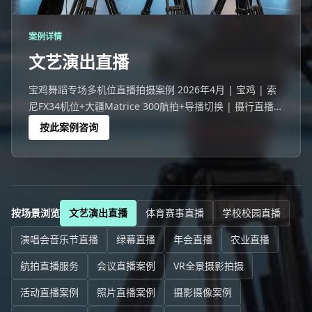
案例详情
文艺演出直播
宝鸡舞蹈专场多机位直播拍摄案例 2026年4月 | 宝鸡 | 索
尼FX34机位+大疆Matrice 300航拍+导播切换 | 摄行直播宝
鸡团队 宝鸡一场308人的舞蹈专场活动，线下观众座无虚
按此案例咨询
席，线上10439人同步观看。
按场景浏览
文艺演出直播
体育赛事直播
学校校园直播
演唱会音乐节直播
绿幕直播
年会直播
农业直播
航拍直播服务
会议直播案例
VR全景摄影拍摄
活动直播案例
照片直播案例
摄影摄像案例