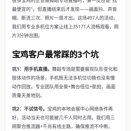
很多宝鸡的企业做舞蹈专场直播时，第一反应是"找
最便宜的"。但直播结束后才发现——画面抖、声音
糊、断流三次、照片一周才出。这场497人的活动，
我们用专业多机位方案让线上35171人流畅观看，照
片3分钟出图。
宝鸡客户最常踩的3个坑
坑1：用手机直播。
舞蹈专场是需要展现队形变化和
肢体动作的场景，手机既无法多机位切换也没有慢
动作回放。专业团队用全景+舞台低位+航拍，画面
质量天差地别。
坑2：不试信号。
宝鸡的本地会展中心网络条件再
好，活动当天也可能被几千人同时占用。我们用三
网聚合推流器+千兆有线主路，确保推流不中断。