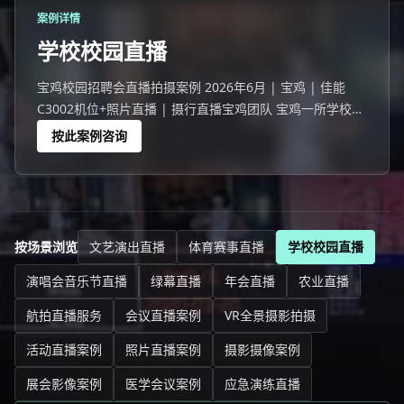
案例详情
学校校园直播
宝鸡校园招聘会直播拍摄案例 2026年6月 | 宝鸡 | 佳能
C3002机位+照片直播 | 摄行直播宝鸡团队 宝鸡一所学校举
办校园招聘会活动，2976名师生家长参与。
按此案例咨询
按场景浏览
文艺演出直播
体育赛事直播
学校校园直播
演唱会音乐节直播
绿幕直播
年会直播
农业直播
航拍直播服务
会议直播案例
VR全景摄影拍摄
活动直播案例
照片直播案例
摄影摄像案例
展会影像案例
医学会议案例
应急演练直播